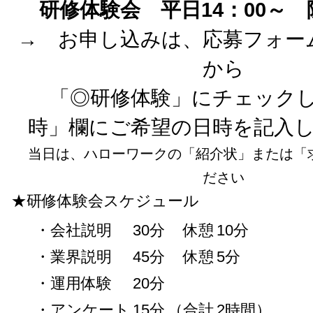
研修体験会 平日14：00～
→ お申し込みは、応募フォー
から
「◎研修体験」にチェックし
時」欄にご希望の日時を記入
当日は、ハローワークの「紹介状」または「
ださい
★研修体験会スケジュール
・会社説明
30分
休憩
10分
・業界説明
45分
休憩
5分
・運用体験
20分
・アンケート
15分
（合計
2時間）