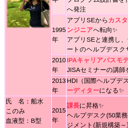
へ発注
アプリSEから
カスタ
1995
ンジニア
へ転向✨
年
アプリSEと連携し
ートのヘルプデスク
2010
IPAキャリアパスモ
年
JISAセミナーの講
2013
HDI（国際ヘルプデ
年
ーディター
になる✨
氏 名：船水
課長
に昇格✨
2015
このみ
ヘルプデスク(50業
年
血液型：B型
ジメント(新規構築～