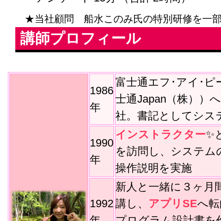
★当社顧問 船水このみ氏の特別研修を一
講師プロフィール
富士通エフ･アイ･ピ
1986
士通Japan（株））へ
年
社。書記としてシス
インストラクター
✨
1990
を訪問し、システム
年
操作説明を実施
新人と一緒に３ヶ月
1992
講し、
アプリSE
へ転
年
プログラム設計書を