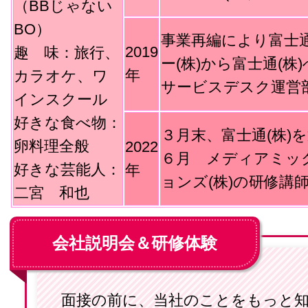
（BBじゃない
BO）
事業再編により富士
2019
趣 味：旅行、
ー(株)から富士通(株
年
カラオケ、ワ
サービスデスク運営
インスクール
好きな食べ物：
３月末、富士通(株)
卵料理全般
2022
６月 メディアミッ
好きな芸能人：
年
ョンズ(株)の研修講
二宮 和也
会社説明会＆研修体験
面接の前に、当社のことをもっと