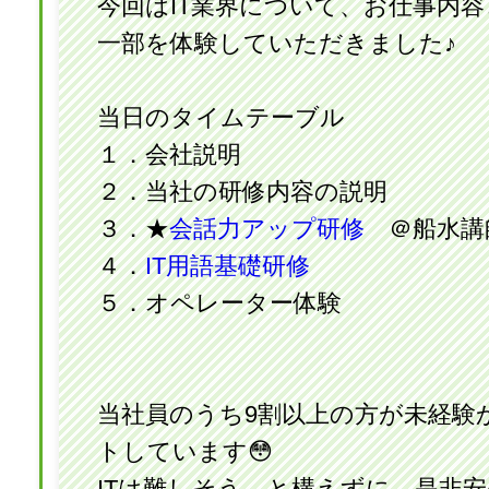
今回はIT業界について、お仕事内
一部を体験していただきました♪
当日のタイムテーブル
１．会社説明
２．当社の研修内容の説明
３．★
会話力アップ研修
＠船水講
４．
IT用語基礎研修
５．オペレーター体験
当社員のうち9割以上の方が未経験
トしています😳
ITは難しそう…と構えずに、是非