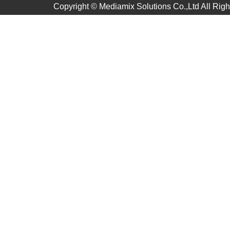
Copyright ©
Mediamix Solutions Co.,Ltd
All Rig