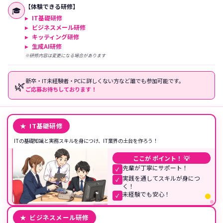
【体験できる研修】
🎓
IT基礎研修
ビジネスメール研修
キッティング研修
生成AI研修
※研修内容は変更になる場合があります
新卒・IT未経験者・PCに詳しくない方など誰でも参加可能です。
🌿
ご応募お待ちしております！
★ IT基礎研修
ITの基礎知識と実務スキルを身につけ、IT業界の土台を作ろう！
ここが ポイント！ 💡
先輩が丁寧にサポート！
✓
実践を通してスキルが身につ
✓
く！
未経験でも安心！
✓
★ ビジネスメール研修