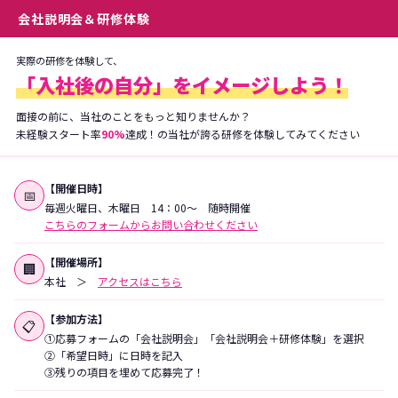
会社説明会＆研修体験
実際の研修を体験して、
「入社後の自分」をイメージしよう！
面接の前に、当社のことをもっと知りませんか？
未経験スタート率
90%
達成！の当社が誇る研修を体験してみてください
【開催日時】
📅
毎週火曜日、木曜日 14：00〜 随時開催
こちらのフォームからお問い合わせください
【開催場所】
🏢
本社 ＞
アクセスはこちら
【参加方法】
📋
①応募フォームの「会社説明会」「会社説明会＋研修体験」を選択
②「希望日時」に日時を記入
③残りの項目を埋めて応募完了！